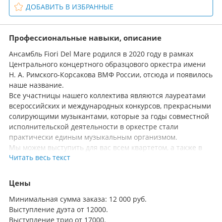
ДОБАВИТЬ В ИЗБРАННЫЕ
Профессиональные навыки, описание
Ансамбль Fiori Del Mare родился в 2020 году в рамках
Центрального концертного образцового оркестра имени
Н. А. Римского-Корсакова ВМФ России, отсюда и появилось
наше название.
Все участницы нашего коллектива являются лауреатами
всероссийских и международных конкурсов, прекрасными
солирующими музыкантами, которые за годы совместной
исполнительской деятельности в оркестре стали
практически единым музыкальным организмом.
Мы можем выступить для вас всем квартетом, а также в
Читать весь текст
составе дуэта или трио. Кроме того мы сотрудничаем с
множеством других музыкантов и музыкальных
коллективов и всегда готовы объединить наши усилия
Цены
специально для вашего мероприятия.
Минимальная сумма заказа: 12 000 руб.
В нашу программу входят самые разнообразные
Выступление дуэта от 12000.
произведения практически всех жанров из всех эпох. Все
Выступление трио от 17000.
аранжировки мы делаем сами. И по вашему желанию