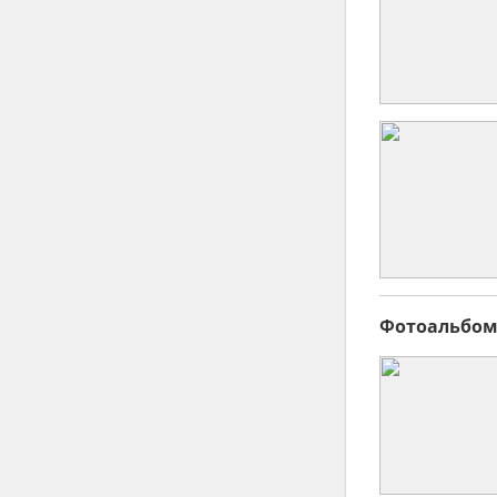
Поэты и поэзия (лирика)
Хореографы
Топ модели
Фотомодели
Автомобили, Лимузины
Студии звукозаписи
Театральные костюмы
Фотоальбом