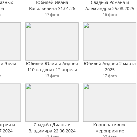
разных
Юбилей Ивана
Свадьба Романа и
ов
Васильевича 31.01.26
Александры 25.08.2025
о
17 фото
16 фото
и 9 мая
Юбилей Юлии и Андрея
Юбилей Андрея 2 марта
110 на двоих 12 апреля
2025
2025года
о
13 фото
17 фото
итрия и
Свадьба Дианы и
Корпоративное
7.2024
Владимира 22.06.2024
мероприятие
18.06.2024г
о
12 фото
27 фото