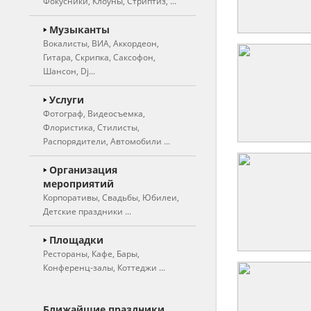
Фокусники, Клоуны, Стриптиз, ...
Ведущие
Музыканты
Вокалисты, ВИА, Аккордеон,
Свадебные ведущие
Гитара, Скрипка, Саксофон,
Тамада
Шансон, Dj...
Юмористы
Вокалисты
Услуги
Фотограф, Видеосъемка,
Вокалистки
Актеры театра
Флористика, Стилисты,
Вокальные группы,
Артисты цирка
Распорядители, Автомобили ...
дуэты
Двойники, Пародисты
Фотограф, фотосъемка
Организация
Музыкальные группы,
Иллюзионисты,
мероприятий
ВИА
Видеосъемка
фокусники
Корпоративы, Свадьбы, Юбилеи,
Инструментальные
Художники, шаржисты
Детские праздники ...
Оригинальный жанр
коллективы, оркестры
Фотокабинка, фотобудка
Клоуны
Частные мероприятия
Площадки
Аккордеон
Рестораны, Кафе, Бары,
Живые статуи
Корпоративные
Флористика
Конференц-залы, Коттеджи ...
Арфа
мероприятия
(оформление цветами)
Ростовые куклы
Гитаристы
Детские праздники
Художественное
Рестораны
Дед мороз и снегурочка
оформление зала
Ближайшие праздники