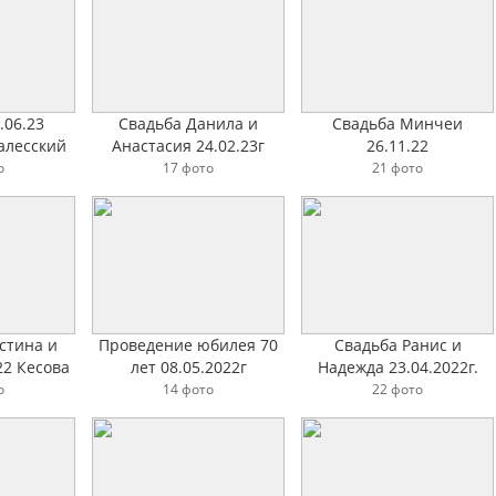
.06.23
Свадьба Данила и
Свадьба Минчеи
алесский
Анастасия 24.02.23г
26.11.22
о
17 фото
21 фото
стина и
Проведение юбилея 70
Свадьба Ранис и
22 Кесова
лет 08.05.2022г
Надежда 23.04.2022г.
Гостинница Азимут
город Москва Ya-cafe
о
14 фото
22 фото
Переславль